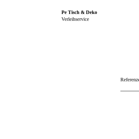
Pe Tisch & Deko
Verleihservice
Startseite
Referenz
Sortiment
Referenzen
Hochzeiten
Geburtstage und sontige
Feste
Gästebuch