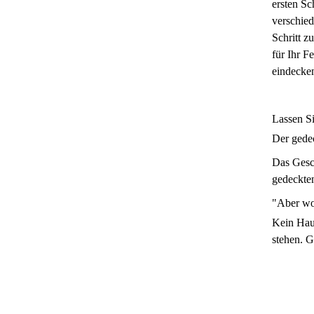
Impressum
ersten Sc
verschied
Datenschutzerklärung
Schritt z
für Ihr F
eindecken
Lassen Si
Der gedec
Das Gesch
gedeckte
"Aber wo
Kein Haus
stehen. G