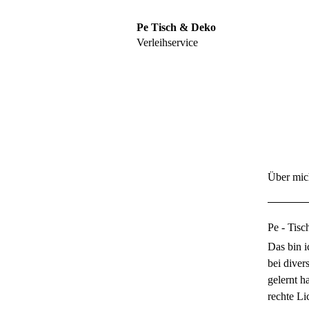
Pe Tisch & Deko
Verleihservice
Startseite
Über mi
Über mich
Sortiment
Pe - Tis
Referenzen
Das bin i
bei diver
Gästebuch
gelernt h
Kontakt
rechte L