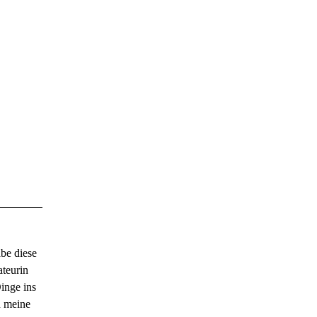
abe diese
ateurin
Dinge ins
h meine