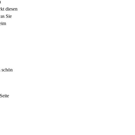
n
kt diesen
was Sie
beim
m schön
Seite